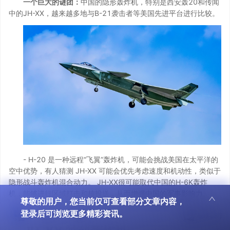
一个巨大的谜团：
中国的隐形轰炸机，特别是西安轰20和传闻
中的JH-XX，越来越多地与B-21袭击者等美国先进平台进行比较。
- H-20 是一种远程“飞翼”轰炸机，可能会挑战美国在太平洋的
空中优势，有人猜测 JH-XX 可能会优先考虑速度和机动性，类似于
隐形战斗轰炸机混合动力。 JH-XX很可能取代中国的H-6K轰炸
机，能够进行区域打击和核投送，从而增强中国的军事影响力。
尊敬的用户，
您当前仅可查看部分文章内容，
-这些事态发展凸显了中国在印度-太平洋地区对抗美国军队的
登录后可浏览更多精彩资讯。
目标，特别是对抗美国领土和台湾。
联系我们
0
0