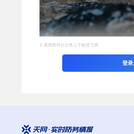
2
.
美国将对台出售上千枚巡飞弹
美国国务院日前已经批准向台湾出售一批ALTIUS-
售的ALTIUS-600M-V巡飞弹和“弹簧刀-300”巡飞弹
登录
杜里尔工业公司
生产，其配备有一个光电/红外导引头和
440公里，而“弹簧刀-300”巡飞弹则由美国
航空环境
公
斤，最长续航时间可达20分钟以上，最大射程约20公