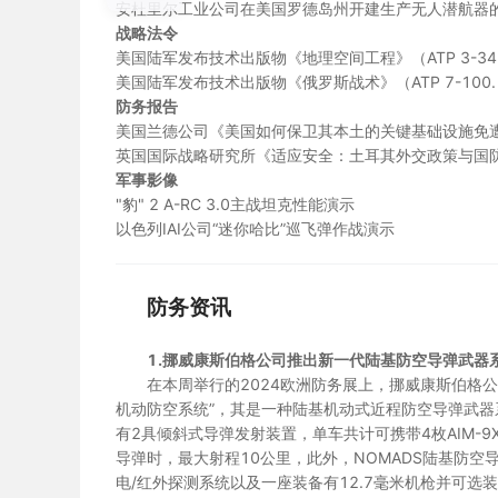
安杜里尔工业公司在美国罗德岛州开建生产无人潜航器
战略法令
美国陆军发布技术出版物《地理空间工程》（ATP 3-34.
美国陆军发布技术出版物《俄罗斯战术》（ATP 7-100.
防务报告
美国兰德公司《美国如何保卫其本土的关键基础设施免
英国国际战略研究所《适应安全：土耳其外交政策与国
军事影像
"豹" 2 A-RC 3.0主战坦克性能演示
以色列IAI公司“迷你哈比”巡飞弹作战演示
防务资讯
1
.
挪威康斯伯格公司推出新一代陆基防空导弹武器
在本周举行的2024欧洲防务展上，挪威康斯伯格公
机动防空系统”，其是一种陆基机动式近程防空导弹武器系
有2具倾斜式导弹发射装置，单车共计可携带4枚AIM-9X或I
导弹时，最大射程10公里，此外，NOMADS陆基防空
电/红外探测系统以及一座装备有12.7毫米机枪并可选