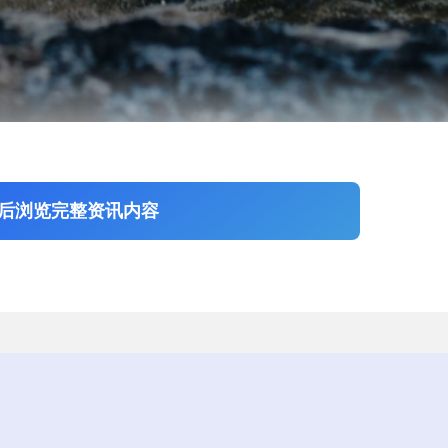
600M-V巡飞弹和“弹簧刀-300”巡飞弹及配套的相关设备。据悉，此次对
的数量分别最多为291枚和700多枚。其中，ALTIUS-600M-V巡飞弹由美国
后浏览完整资讯内容
一个战斗部，弹重约12公斤，最长续航时间可达4小时以上，最大射程约
司生产，其同样配备有一个光电/红外导引头和一个战斗部，弹重约3.27公
里。