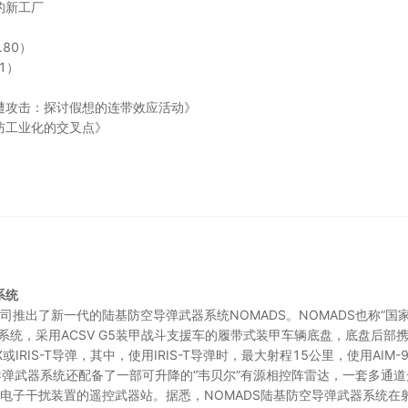
的新工厂
80）
1）
遭攻击：探讨假想的连带效应活动》
防工业化的交叉点》
系统
司推出了新一代的陆基防空导弹武器系统NOMADS。NOMADS也称“国
统，采用ACSV G5装甲战斗支援车的履带式装甲车辆底盘，底盘后部
RIS-T导弹，其中，使用IRIS-T导弹时，最大射程15公里，使用AIM-9
导弹武器系统还配备了一部可升降的“韦贝尔”有源相控阵雷达
，一套多通道
装电子干扰装置的遥控武器站。据悉，NOMADS陆基防空导弹武器系统在