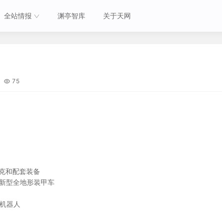
全站情报
渊亭智库
关于天网
75
坦克和配套装备
”新型全地形装甲车
块化机器人