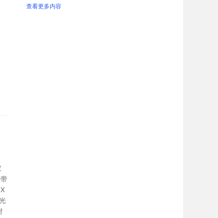
查看更多内容
家
携带
X
光
射