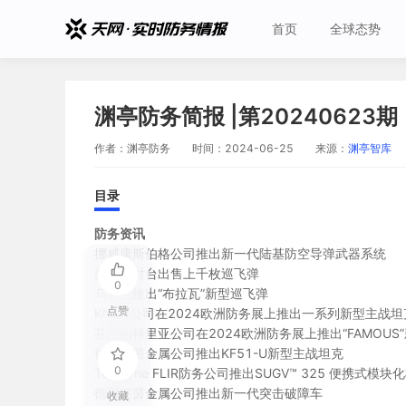
首页
全球态势
渊亭防务简报 |第20240623期
作者：
渊亭防务
时间：
2024-06-25
来源：
渊亭智库
目录
防务资讯
挪威康斯伯格公司推出新一代陆基防空导弹武器系统
美国将对台出售上千枚巡飞弹
0
乌克兰推出“布拉瓦”新型巡飞弹
点赞
KNDS公司在2024欧洲防务展上推出一系列新型主战
芬兰帕特里亚公司在2024欧洲防务展上推出“FAMOUS
德国莱茵金属公司推出KF51-U新型主战坦克
0
Teledyne FLIR防务公司推出SUGV™ 325 便携式模
德国莱茵金属公司推出新一代突击破障车
收藏