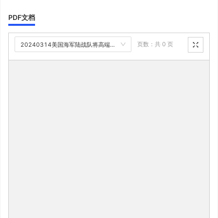
PDF文档
页数：共
0
页
20240314美国海军陆战队将高端模拟器技术引入步兵作战训练_20250826181003.pdf
2023年12月28日，一位美国海军陆战队摄影师在位于美国加利福尼亚州二
十九棕榈村的海军陆战队空地作战中心内，使用联合终端攻击控制器虚拟训
练器（JTACVT）。JTACVT是一种可部署的战术空中控制方训练和战备评
估系统，可在任何地方进行评估和训练，以使海军陆战队能够对其火力支援
小组进行精确训练。
伊亚姆斯中将表示：
“海军陆战队想要战斗。他们想训
练，也想战斗。如果我们的训练系统不能帮助他们更好、更
快地完成任务，那么他们就会把训练系统放在一边。因此，