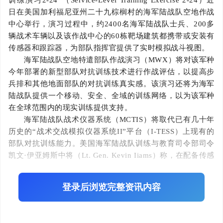
训练演习2-24”（Service-Level Training Exercise 2-24）近
日在美国加利福尼亚州二十九棕榈村的海军陆战队空地作战
中心举行，演习过程中，约2400名海军陆战队士兵、200多
辆战术车辆以及该作战中心的60栋靶场建筑都携带或安装有
传感器和跟踪器，为部队指挥官提供了实时模拟战斗视图。
海军陆战队空地特遣部队作战演习（
MWX）将对该军种
今年部署的新型部队对抗训练技术进行作战评估，以提高步
兵排和其他地面部队的对抗训练真实感。该演习还将为海军
陆战队提供一个移动、安全、全域的训练网络，以为该军种
在全球范围内的现实训练提供支持。
海军陆战队战术仪器系统（
MCTIS）将取代已有几十年
历史的“战术交战模拟仪器系统II”平台（I-TESS）上现有的
部队对抗训练能力。美国海军陆战队训练与教育司令部司令
凯文·伊亚姆斯中将（Lt. Gen. Kevin Iiams）称，在配备传感
器和探测器后，海军陆战队员和他们的武器可以作为对方部
队介入另一场战斗，并能够在“阵亡”后实时退出战斗，以确
登录后浏览完整资讯内容
保吸取正确的教训。