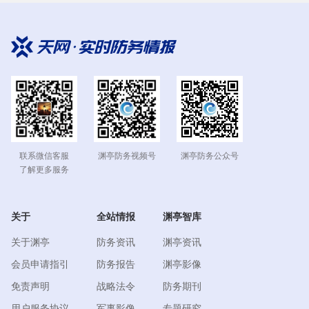
能够安装在车辆和武器（包括迫击炮系统和间接瞄准射击）
上的组件。这些组件适用于较小的车辆，如悍马和联合轻型
战术车辆（JLTV），而其未来迭代版本将适用于较大车辆，
其中包括轻型装甲车和突击战车。该系统所携带的综合下一
代汇报工具可为演习评估人员和海军陆战队员提供即时的行
动后简报和审查。
一、跟踪传感器和射手
海军陆战队战术仪器系统可通过安全的移动网络为射
手、指挥官和演习控制人员提供即时反馈。美国海军陆战队
联系微信客服
渊亭防务公众号
渊亭防务视频号
训练与教育司令部的靶场和训练计划部门负责人丹
·塞勒姆
了解更多服务
（Col. Dane Salm）上校称：“你可以（通过该系统）跟踪车
辆和车上的人员。”假设一辆载有海军陆战队员的卡车碾过一
个埋设的爆炸装置，装置发射爆炸。塞勒姆称：“模拟器将根
关于
全站情报
渊亭智库
据简易爆炸装置的类型（以及）碾过装置的车辆类型，显示
关于渊亭
防务资讯
渊亭资讯
这些海军陆战队员的受伤情况。它会告诉他们或向他们显
示，你刚刚死亡，或你受了什么伤，他们将得到裁定，然后
会员申请指引
防务报告
渊亭影像
回到后方。在场景中，模拟器会显示他们是四死四伤。”
免责声明
战略法令
防务期刊
用户服务协议
军事影像
专题研究